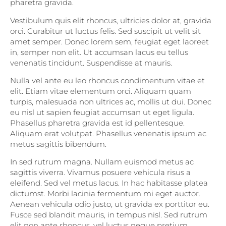
pharetra gravida.
Vestibulum quis elit rhoncus, ultricies dolor at, gravida
orci. Curabitur ut luctus felis. Sed suscipit ut velit sit
amet semper. Donec lorem sem, feugiat eget laoreet
in, semper non elit. Ut accumsan lacus eu tellus
venenatis tincidunt. Suspendisse at mauris.
Nulla vel ante eu leo rhoncus condimentum vitae et
elit. Etiam vitae elementum orci. Aliquam quam
turpis, malesuada non ultrices ac, mollis ut dui. Donec
eu nisl ut sapien feugiat accumsan ut eget ligula.
Phasellus pharetra gravida est id pellentesque.
Aliquam erat volutpat. Phasellus venenatis ipsum ac
metus sagittis bibendum.
In sed rutrum magna. Nullam euismod metus ac
sagittis viverra. Vivamus posuere vehicula risus a
eleifend. Sed vel metus lacus. In hac habitasse platea
dictumst. Morbi lacinia fermentum mi eget auctor.
Aenean vehicula odio justo, ut gravida ex porttitor eu.
Fusce sed blandit mauris, in tempus nisl. Sed rutrum
elit non ante rhoncus, vel luctus neque pretium.