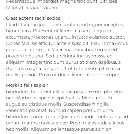
Pellentesque imperdiet magna tincidunt, ultricies
tellus at, aliquet sapien.
Class aptent taciti socios
Lkad litora torquent per conubia nostra, per inceptos
himenaeos. Praesent ut libero a ipsum aliquam
accumsan. Maecenas ut arcu in justo euismod auctor.
Donec facilisis efficitur ante a suscipit. Mauris maximus
eu odio ac euismod. Maecenas faucibus turpis sed
posuere volutpat. Sed tincidunt luctus massa ac
aliquam. Integer tincidunt purus et diam dapibus, a
rhoncus magna congue. Ut ut turpis suscipit massa
mollis gravida. Proin ut dui in libero aliquet semper.
Morbi a felis sapien
bibendum hendrerit elit, vitae posuere sem pharetra
nec. Morbi suscipit suscipit luctus. Morbi posuere
augue eu tristique mollis. Suspendisse fringilla
venenatis placerat. Nunc id sapien pretium urna
bibendum consectetur. Quisque blandit metus arcu, id
ornare magna molestie nec. Proin malesuada a lacus
nec mollis. Aliquam pellentesque purus ac nibh