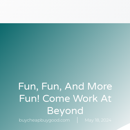
Fun, Fun, And More
Fun! Come Work At
Beyond
buycheapbuygood.com
May 18, 2024